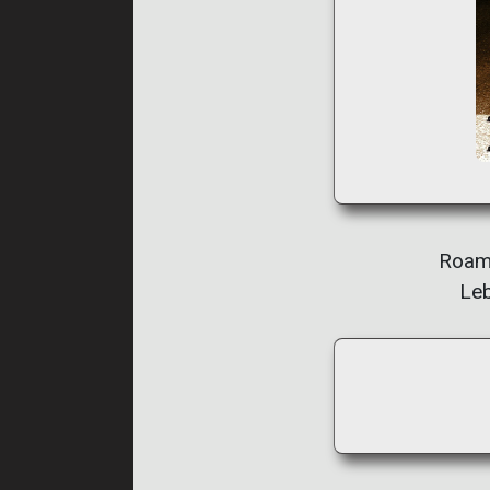
Roame
Leb