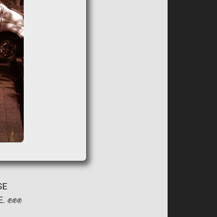
SE
E. ✊✊✊